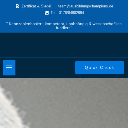
Zertifikat & Siegel
team@ausbildungschampions.de
Tel.: 0176/84982994
" Kennzahlenbasiert, kompetent, unabhängig & wissenschaftlich
fundiert "
Quick-Check