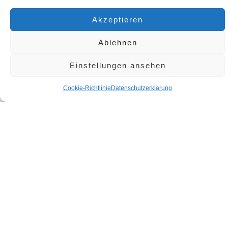
Fortbildungen und Spezialisierungskurse
: Angeboten in Bereichen
wie CNC-Technik, CAD-Software für Design, ökologischer Holzbau,
Akzeptieren
Denkmalpflege und Restaurierung.
Diese Aufstellung zeigt, dass die Tischlerbranche sowohl traditionelle als
Ablehnen
auch moderne berufliche Wege bietet, von der handwerklichen Fertigung
bis hin zum Design und Management. Die Kombination aus praktischer
Einstellungen ansehen
Erfahrung und theoretischem Wissen ermöglicht es Fachleuten in dieser
Branche, sich ständig weiterzuentwickeln und auf die Bedürfnisse und
Cookie-Richtlinie
Datenschutzerklärung
Trends des Marktes zu reagieren.
SIEGEL & PREISVERLEIHUNGEN
Tischler & Schreiner:
Award Siegel
Zertifikat