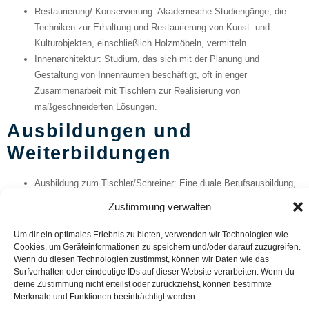
Restaurierung/ Konservierung
: Akademische Studiengänge, die
Techniken zur Erhaltung und Restaurierung von Kunst- und
Kulturobjekten, einschließlich Holzmöbeln, vermitteln.
Innenarchitektur
: Studium, das sich mit der Planung und
Gestaltung von Innenräumen beschäftigt, oft in enger
Zusammenarbeit mit Tischlern zur Realisierung von
maßgeschneiderten Lösungen.
Ausbildungen und
Weiterbildungen
Ausbildung zum Tischler/Schreiner
: Eine duale Berufsausbildung,
die praktische Fertigkeiten und theoretisches Wissen im Umgang
Zustimmung verwalten
mit Holz und anderen Materialien vermittelt.
Meisterausbildung im Tischlerhandwerk
: Weiterbildung, die auf die
Um dir ein optimales Erlebnis zu bieten, verwenden wir Technologien wie
Meisterprüfung vorbereitet und zur Übernahme von
Cookies, um Geräteinformationen zu speichern und/oder darauf zuzugreifen.
Wenn du diesen Technologien zustimmst, können wir Daten wie das
Führungsaufgaben sowie zur Selbstständigkeit befähigt.
Surfverhalten oder eindeutige IDs auf dieser Website verarbeiten. Wenn du
Techniker für Holztechnik
: Weiterbildung, die technische
deine Zustimmung nicht erteilst oder zurückziehst, können bestimmte
Kenntnisse für die Produktion und Fertigungstechnik vermittelt.
Merkmale und Funktionen beeinträchtigt werden.