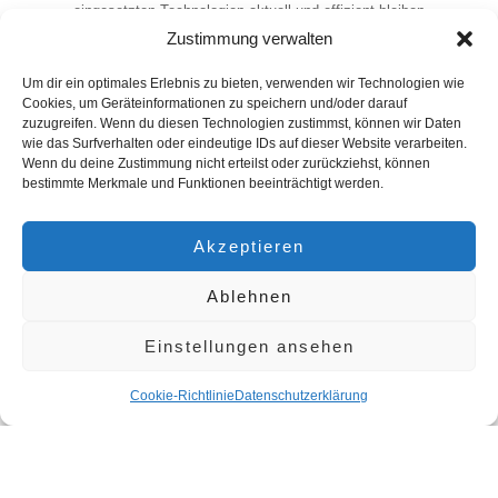
eingesetzten Technologien aktuell und effizient bleiben.
Zustimmung verwalten
9. Budget- und Ressourcenplanung
Um dir ein optimales Erlebnis zu bieten, verwenden wir Technologien wie
Kosten-Nutzen-Analyse
: Potenzielle Einsparungen und
Cookies, um Geräteinformationen zu speichern und/oder darauf
Mehrwerte gegenüber den Investitionen abwägen.
zuzugreifen. Wenn du diesen Technologien zustimmst, können wir Daten
Fördermittel und Finanzierung
: Prüfen, ob staatliche
wie das Surfverhalten oder eindeutige IDs auf dieser Website verarbeiten.
Wenn du deine Zustimmung nicht erteilst oder zurückziehst, können
Förderprogramme oder Zuschüsse in Anspruch genommen
bestimmte Merkmale und Funktionen beeinträchtigt werden.
werden können.
10. Zukunftsorientierung
Akzeptieren
Innovationen beobachten
: Regelmäßig technologische
Ablehnen
Trends (z. B. KI, IoT, Blockchain) prüfen und bewerten.
Skalierbarkeit
: Sicherstellen, dass die
Einstellungen ansehen
Digitalisierungsstrategie mit dem Wachstum des
Unternehmens mithält.
Cookie-Richtlinie
Datenschutzerklärung
Nachhaltigkeit
: Technologien einsetzen, die energieeffizient
und umweltfreundlich sind.
Consulting