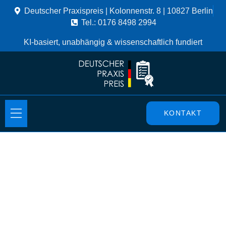
Deutscher Praxispreis | Kolonnenstr. 8 | 10827 Berlin
Tel.: 0176 8498 2994
KI-basiert, unabhängig & wissenschaftlich fundiert
KONTAKT