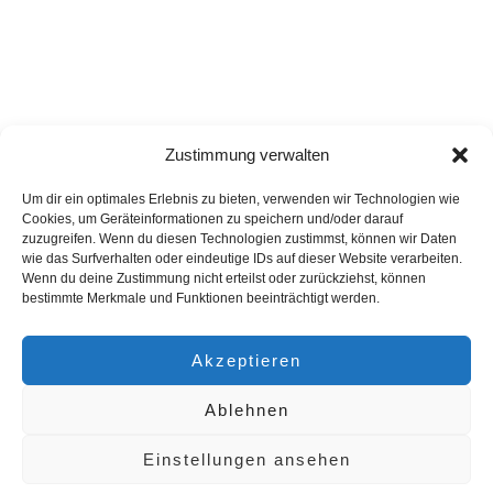
DEUTSCHE
WIRTSCHAFTSAKADEMIE
Zustimmung verwalten
Serviceorientierte
Um dir ein optimales Erlebnis zu bieten, verwenden wir Technologien wie
Kundenbetreuung
Cookies, um Geräteinformationen zu speichern und/oder darauf
zuzugreifen. Wenn du diesen Technologien zustimmst, können wir Daten
Ob telefonisch, persönlich, schriftlich oder via Internet – direkte
wie das Surfverhalten oder eindeutige IDs auf dieser Website verarbeiten.
Kontakte zwischen Kunden und Unternehmen sind immer besondere
Wenn du deine Zustimmung nicht erteilst oder zurückziehst, können
Situationen. Mit jedem Kontakt, den ein Kunde mit Ihrem
bestimmte Merkmale und Funktionen beeinträchtigt werden.
Unternehmen hat, erfährt er etwas über Ihre Servicequalität.
Schlechte Erreichbarkeit, falsche Auskünfte, unfreundliche
Akzeptieren
Mitarbeiter oder nicht eingehaltene Zusagen führen immer zu
Unzufriedenheit der Kunden. Positive Wahrnehmungen von
Ablehnen
Serviceleistungen dagegen sind ein wichtiger Faktor für
Kaufentscheidungen bzw. Kundenloyalität.
Einstellungen ansehen
Mit der Seminarflatrate bei der Deutschen Wirtschaftsakademie