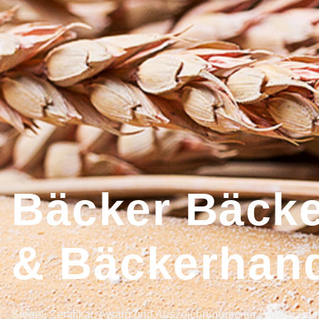
Bäcker Bäcke
& Bäckerhan
Siegel, Zertifikat, Award und Auszeichnungen für Bäcker B