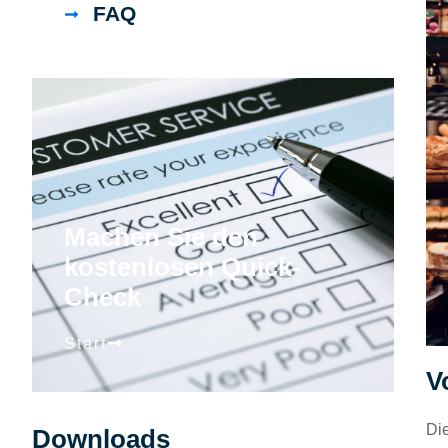
FAQ
Machen Sie den
kostenlosen Quick-
Check
Start
V
Die
Downloads