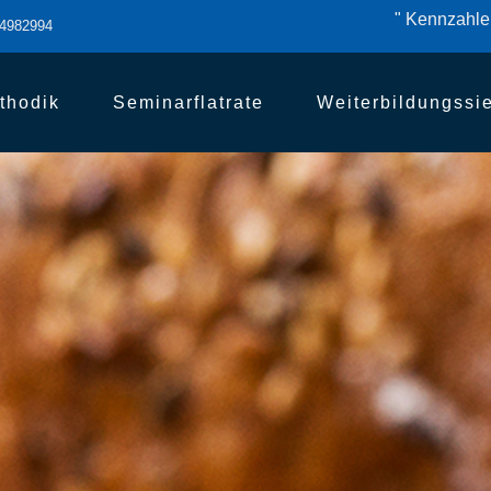
" Kennzahlen
84982994
thodik
Seminarflatrate
Weiterbildungssi