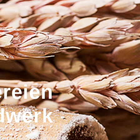
reien
dwerk
äckereien & das Bäckerhandwerk