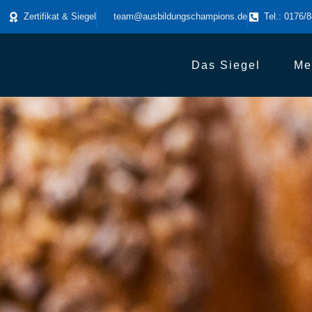
Zertifikat & Siegel
team@ausbildungschampions.de
Tel.: 0176/
Das Siegel
Me