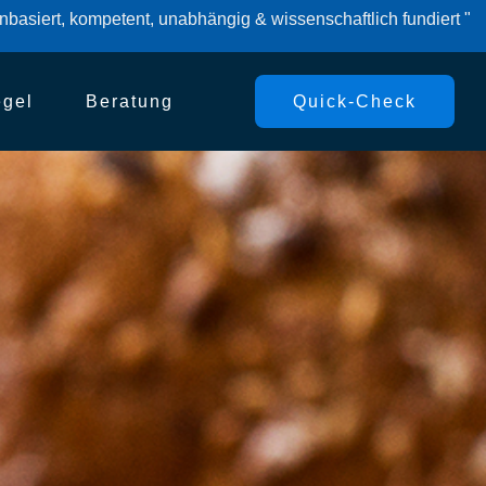
basiert, kompetent, unabhängig & wissenschaftlich fundiert "
egel
Beratung
Quick-Check