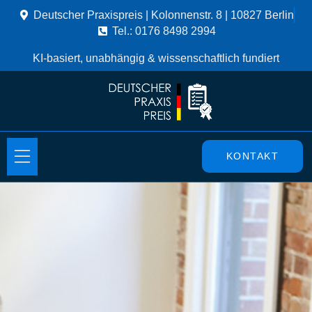
Deutscher Praxispreis | Kolonnenstr. 8 | 10827 Berlin
Tel.: 0176 8498 2994
KI-basiert, unabhängig & wissenschaftlich fundiert
KONTAKT