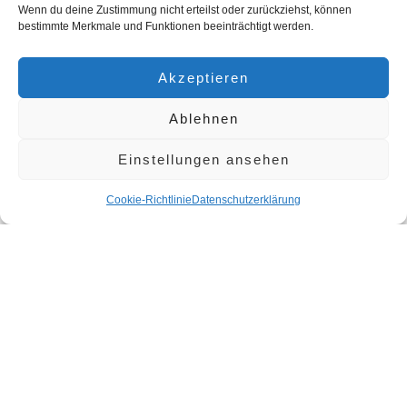
Wenn du deine Zustimmung nicht erteilst oder zurückziehst, können
bestimmte Merkmale und Funktionen beeinträchtigt werden.
Akzeptieren
Ablehnen
Haben wir Ihr Interesse geweckt?
Starten Sie mit der Social Media Analyse!
Einstellungen ansehen
Erfahren Sie, wie groß Ihre Chancen
Cookie-Richtlinie
Datenschutzerklärung
sind, den Deutschen Praxispreis auf
Anhieb zu erreichen. Erhalten Sie
unmittelbar wichtige Erkenntnisse und
Impulse.
KONTAKT